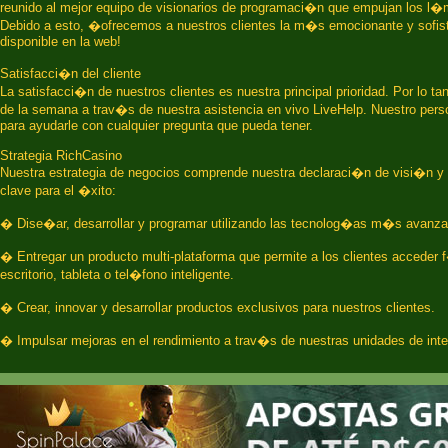
reunido al mejor equipo de visionarios de programaci�n que empujan los l�m
Debido a esto, �ofrecemos a nuestros clientes la m�s emocionante y sofisti
disponible en la web!
Satisfacci�n del cliente
La satisfacci�n de nuestros clientes es nuestra principal prioridad. Por lo t
de la semana a trav�s de nuestra asistencia en vivo LiveHelp. Nuestro pers
para ayudarle con cualquier pregunta que pueda tener.
Strategia RichCasino
Nuestra estrategia de negocios comprende nuestra declaraci�n de visi�n y 
clave para el �xito:
� Dise�ar, desarrollar y programar utilizando las tecnolog�as m�s avanzada
� Entregar un producto multi-plataforma que permite a los clientes accede
escritorio, tableta o tel�fono inteligente.
� Crear, innovar y desarrollar productos exclusivos para nuestros clientes.
� Impulsar mejoras en el rendimiento a trav�s de nuestras unidades de inte