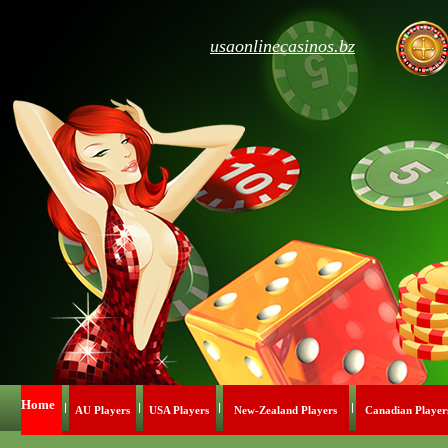
usaonlinecasinos.bz
Home
AU Players
USA Players
New-Zealand Players
Canadian Player